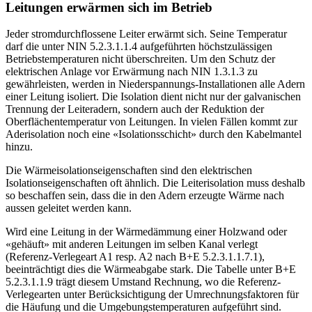
Leitungen erwärmen sich im Betrieb
Jeder stromdurchflossene Leiter erwärmt sich. Seine Temperatur
darf die unter NIN 5.2.3.1.1.4 aufgeführten höchstzulässigen
Betriebstemperaturen nicht überschreiten. Um den Schutz der
elektrischen Anlage vor Erwärmung nach NIN 1.3.1.3 zu
gewährleisten, werden in Niederspannungs-Installationen alle Adern
einer Leitung isoliert. Die Isolation dient nicht nur der galvanischen
Trennung der Leiteradern, sondern auch der Reduktion der
Oberflächentemperatur von Leitungen. In vielen Fällen kommt zur
Aderisolation noch eine «Isolationsschicht» durch den Kabelmantel
hinzu.
Die Wärmeisolationseigenschaften sind den elektrischen
Isolationseigenschaften oft ähnlich. Die Leiterisolation muss deshalb
so beschaffen sein, dass die in den Adern erzeugte Wärme nach
aussen geleitet werden kann.
Wird eine Leitung in der Wärmedämmung einer Holzwand oder
«gehäuft» mit anderen Leitungen im selben Kanal verlegt
(Referenz-Verlegeart A1 resp. A2 nach B+E 5.2.3.1.1.7.1),
beeinträchtigt dies die Wärmeabgabe stark. Die Tabelle unter B+E
5.2.3.1.1.9 trägt diesem Umstand Rechnung, wo die Referenz-
Verlegearten unter Berücksichtigung der Umrechnungsfaktoren für
die Häufung und die Umgebungstemperaturen aufgeführt sind.