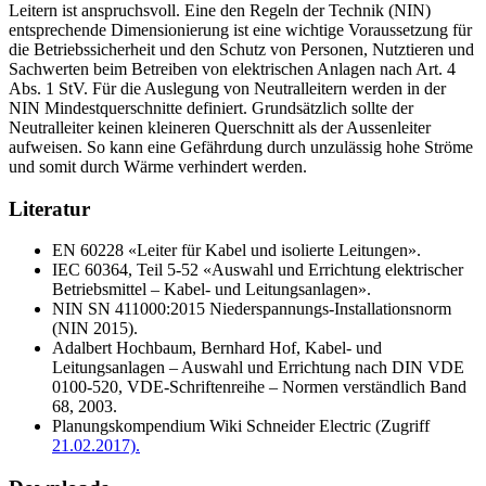
Leitern ist anspruchsvoll. Eine den Regeln der Technik (NIN)
entsprechende Dimensionierung ist eine wichtige Voraussetzung für
die Betriebssicherheit und den Schutz von Personen, Nutztieren und
Sachwerten beim Betreiben von elektrischen Anlagen nach Art. 4
Abs. 1 StV. Für die Auslegung von Neutralleitern werden in der
NIN Mindestquerschnitte definiert. Grundsätzlich sollte der
Neutralleiter keinen kleineren Querschnitt als der Aussenleiter
aufweisen. So kann eine Gefährdung durch unzulässig hohe Ströme
und somit durch Wärme verhindert werden.
Literatur
EN 60228 «Leiter für Kabel und isolierte Leitungen».
IEC 60364, Teil 5-52 «Auswahl und Errichtung elektrischer
Betriebsmittel – Kabel- und Leitungsanlagen».
NIN SN 411000:2015 Niederspannungs-Installationsnorm
(NIN 2015).
Adalbert Hochbaum, Bernhard Hof, Kabel- und
Leitungsanlagen – Auswahl und Errichtung nach DIN VDE
0100-520, VDE-Schriftenreihe – Normen verständlich Band
68, 2003.
Planungskompendium Wiki Schneider Electric (Zugriff
21.02.2017).