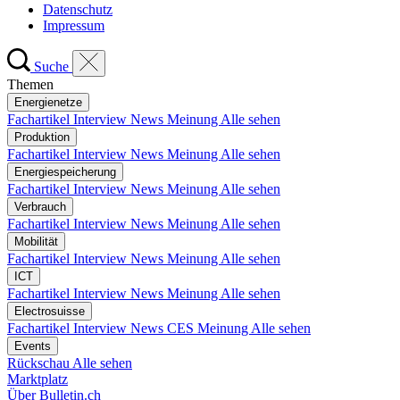
Datenschutz
Impressum
Suche
Themen
Energienetze
Fachartikel
Interview
News
Meinung
Alle sehen
Produktion
Fachartikel
Interview
News
Meinung
Alle sehen
Energiespeicherung
Fachartikel
Interview
News
Meinung
Alle sehen
Verbrauch
Fachartikel
Interview
News
Meinung
Alle sehen
Mobilität
Fachartikel
Interview
News
Meinung
Alle sehen
ICT
Fachartikel
Interview
News
Meinung
Alle sehen
Electrosuisse
Fachartikel
Interview
News
CES
Meinung
Alle sehen
Events
Rückschau
Alle sehen
Marktplatz
Über Bulletin.ch