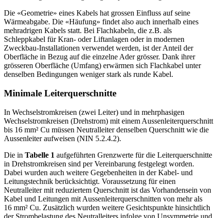
Die «Geometrie» eines Kabels hat grossen Einfluss auf seine
Wärmeabgabe. Die «Häufung» findet also auch innerhalb eines
mehradrigen Kabels statt. Bei Flachkabeln, die z.B. als
Schleppkabel für Kran- oder Liftanlagen oder in modernen
Zweckbau-Installationen verwendet werden, ist der Anteil der
Oberfläche in Bezug auf die einzelne Ader grösser. Dank ihrer
grösseren Oberfläche (Umfang) erwärmen sich Flachkabel unter
denselben Bedingungen weniger stark als runde Kabel.
Minimale Leiterquerschnitte
In Wechselstromkreisen (zwei Leiter) und in mehrphasigen
Wechselstromkreisen (Drehstrom) mit einem Aussenleiterquerschnitt
bis 16 mm² Cu müssen Neutralleiter denselben Querschnitt wie die
Aussenleiter aufweisen (NIN 5.2.4.2).
Die in
Tabelle 1
aufgeführten Grenzwerte für die Leiterquerschnitte
in Drehstromkreisen sind per Vereinbarung festgelegt worden.
Dabei wurden auch weitere Gegebenheiten in der Kabel- und
Leitungstechnik berücksichtigt. Voraussetzung für einen
Neutralleiter mit reduziertem Querschnitt ist das Vorhandensein von
Kabel und Leitungen mit Aussenleiterquerschnitten von mehr als
16 mm² Cu. Zusätzlich wurden weitere Gesichtspunkte hinsichtlich
der Strombelastung des Neutralleiters infolge von Unsymmetrie und