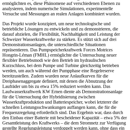
ermöglichten es, diese Phänomene auf verschiedenen Ebenen zu
analysieren, indem numerische Simulationen, experimentelle
Versuche und Messungen an realen Anlagen kombiniert wurden.
Das Projekt wurde konzipiert, um neue technologische und
betriebliche Lösungen zu entwickeln und zu demonstrieren, die
darauf abzielen, die Flexibilität, Nachhaltigkeit und Leistung der
Schweizer Wasserkraftwerke zu stärken. Es stützt sich auf drei
Demonstrationsanlagen, die unterschiedliche Situationen
repräsentieren. Das Pumpspeicherkraftwerk Forces Motrices
Hongrin-Léman (FMHL) ermöglichte die Untersuchung neuer
flexibler Betriebsmodi wie den Betrieb im hydraulischen
Kurzschluss, bei dem Pumpe und Turbine gleichzeitig betrieben
werden, um auch während der Pumpphase eine Regelreserve
bereitzustellen. Zudem wurden neue Anlaufkurven für die
Dreiphasenaggregate definiert, mit denen die Abnutzung der
Laufräder um bis zu etwa 15% reduziert werden kann. Das
Laufwasserkraftwerk KW Ernen diente als Demonstrationsanlage
für die Untersuchung der Hybridisierung zwischen
Wasserkraftproduktion und Batteriespeicher, wobei letzterer die
schnellen Leistungsschwankungen auffangen kann, die für die
Frequenzregelung erforderlich sind. Das Ergebnis war, dass durch
den Einbau einer Batterie mit bescheidener Kapazität – etwa 5% der
Gesamtleistung des Kraftwerks – die dem Stromnetz zur Verfügung
gestellte Regelungsleistung verdoppelt werden kann, ohne dass ein