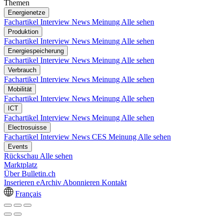
Themen
Energienetze
Fachartikel
Interview
News
Meinung
Alle sehen
Produktion
Fachartikel
Interview
News
Meinung
Alle sehen
Energiespeicherung
Fachartikel
Interview
News
Meinung
Alle sehen
Verbrauch
Fachartikel
Interview
News
Meinung
Alle sehen
Mobilität
Fachartikel
Interview
News
Meinung
Alle sehen
ICT
Fachartikel
Interview
News
Meinung
Alle sehen
Electrosuisse
Fachartikel
Interview
News
CES
Meinung
Alle sehen
Events
Rückschau
Alle sehen
Marktplatz
Über Bulletin.ch
Inserieren
eArchiv
Abonnieren
Kontakt
Français