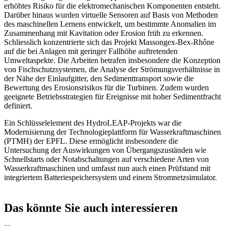
erhöhtes Risiko für die elektromechanischen Komponenten entsteht.
Darüber hinaus wurden virtuelle Sensoren auf Basis von Methoden
des maschinellen Lernens entwickelt, um bestimmte Anomalien im
Zusammenhang mit Kavitation oder Erosion früh zu erkennen.
Schliesslich konzentrierte sich das Projekt Massongex-Bex-Rhône
auf die bei Anlagen mit geringer Fallhöhe auftretenden
Umweltaspekte. Die Arbeiten betrafen insbesondere die Konzeption
von Fischschutzsystemen, die Analyse der Strömungsverhältnisse in
der Nähe der Einlaufgitter, den Sedimenttransport sowie die
Bewertung des Erosionsrisikos für die Turbinen. Zudem wurden
geeignete Betriebsstrategien für Ereignisse mit hoher Sedimentfracht
definiert.
Ein Schlüsselelement des HydroLEAP-Projekts war die
Modernisierung der Technologieplattform für Wasserkraftmaschinen
(PTMH) der EPFL. Diese ermöglicht insbesondere die
Untersuchung der Auswirkungen von Übergangszuständen wie
Schnellstarts oder Notabschaltungen auf verschiedene Arten von
Wasserkraftmaschinen und umfasst nun auch einen Prüfstand mit
integriertem Batteriespeichersystem und einem Stromnetzsimulator.
Das könnte Sie auch interessieren