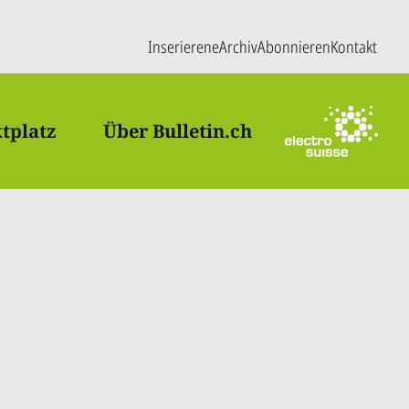
Inserieren
eArchiv
Abonnieren
Kontakt
tplatz
Über Bulletin.ch