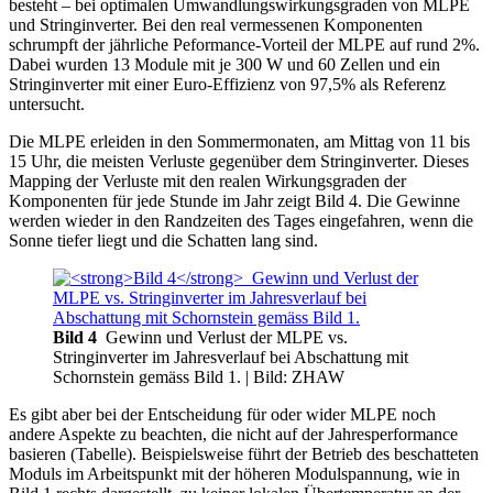
besteht – bei optimalen Umwandlungswirkungsgraden von MLPE
und Stringinverter. Bei den real vermessenen Komponenten
schrumpft der jährliche Peformance-Vorteil der MLPE auf rund 2%.
Dabei wurden 13 Module mit je 300 W und 60 Zellen und ein
Stringinverter mit einer Euro-Effizienz von 97,5% als Referenz
untersucht.
Die MLPE erleiden in den Sommermonaten, am Mittag von 11 bis
15 Uhr, die meisten Verluste gegenüber dem Stringinverter. Dieses
Mapping der Verluste mit den realen Wirkungsgraden der
Komponenten für jede Stunde im Jahr zeigt Bild 4. Die Gewinne
werden wieder in den Randzeiten des Tages eingefahren, wenn die
Sonne tiefer liegt und die Schatten lang sind.
Bild 4
Gewinn und Verlust der MLPE vs.
Stringinverter im Jahresverlauf bei Abschattung mit
Schornstein gemäss Bild 1.
| Bild: ZHAW
Es gibt aber bei der Entscheidung für oder wider MLPE noch
andere Aspekte zu beachten, die nicht auf der Jahresperformance
basieren (Tabelle). Beispielsweise führt der Betrieb des beschatteten
Moduls im Arbeitspunkt mit der höheren Modulspannung, wie in