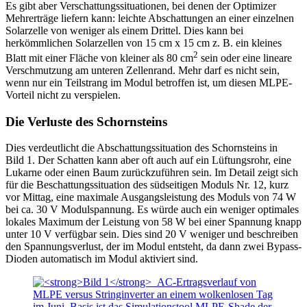
Es gibt aber Verschattungssituationen, bei denen der Optimizer
Mehrerträge liefern kann: leichte Abschattungen an einer einzelnen
Solarzelle von weniger als einem Drittel. Dies kann bei
herkömmlichen Solarzellen von 15 cm x 15 cm z. B. ein kleines
2
Blatt mit einer Fläche von kleiner als 80 cm
sein oder eine lineare
Verschmutzung am unteren Zellenrand. Mehr darf es nicht sein,
wenn nur ein Teilstrang im Modul betroffen ist, um diesen MLPE-
Vorteil nicht zu verspielen.
Die Verluste des Schornsteins
Dies verdeutlicht die Abschattungssituation des Schornsteins in
Bild 1. Der Schatten kann aber oft auch auf ein Lüftungsrohr, eine
Lukarne oder einen Baum zurückzuführen sein. Im Detail zeigt sich
für die Beschattungssituation des südseitigen Moduls Nr. 12, kurz
vor Mittag, eine maximale Ausgangsleistung des Moduls von 74 W
bei ca. 30 V Modulspannung. Es würde auch ein weniger optimales
lokales Maximum der Leistung von 58 W bei einer Spannung knapp
unter 10 V verfügbar sein. Dies sind 20 V weniger und beschreiben
den Spannungsverlust, der im Modul entsteht, da dann zwei Bypass-
Dioden automatisch im Modul aktiviert sind.