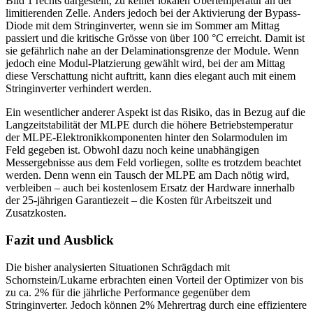
Bild 1 rechts dargestellt, zu keiner lokalen Übertemperatur an der
limitierenden Zelle. Anders jedoch bei der Aktivierung der Bypass-
Diode mit dem Stringinverter, wenn sie im Sommer am Mittag
passiert und die kritische Grösse von über 100 °C erreicht. Damit ist
sie gefährlich nahe an der Delaminationsgrenze der Module. Wenn
jedoch eine Modul-Platzierung gewählt wird, bei der am Mittag
diese Verschattung nicht auftritt, kann dies elegant auch mit einem
Stringinverter verhindert werden.
Ein wesentlicher anderer Aspekt ist das Risiko, das in Bezug auf die
Langzeitstabilität der MLPE durch die höhere Betriebstemperatur
der MLPE-Elektronikkomponenten hinter den Solarmodulen im
Feld gegeben ist. Obwohl dazu noch keine unabhängigen
Messergebnisse aus dem Feld vorliegen, sollte es trotzdem beachtet
werden. Denn wenn ein Tausch der MLPE am Dach nötig wird,
verbleiben – auch bei kostenlosem Ersatz der Hardware innerhalb
der 25-jährigen Garantiezeit – die Kosten für Arbeitszeit und
Zusatzkosten.
Fazit und Ausblick
Die bisher analysierten Situationen Schrägdach mit
Schornstein/Lukarne erbrachten einen Vorteil der Optimizer von bis
zu ca. 2% für die jährliche Performance gegenüber dem
Stringinverter. Jedoch können 2% Mehrertrag durch eine effizientere