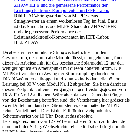
Bild 1
AC-Ertragsverlauf von MLPE versus
Stringinverter an einem wolkenlosen Tag im Juni. Basis
ist das Simulationstool MLPE-Shade der ZHAW IEFE
und die gemessene Performance der
Leistungselektronik-Komponenten im IEFE-Labor.
|
Bild: ZHAW
Da aber der herkömmliche Stringwechselrichter nur den
Gesamtstrom, der durch alle Module fliesst, einregeln kann, findet
dieser als Arbeitspunkt für das beschattete Solarmodul 12 nur den
weniger optimalen Arbeitspunkt mit diesem höheren Strom. Die
MLPE ist von diesem Zwang der Stromkopplung durch den
DC/DC-Wandler entkoppelt und kann so individuell die höhere
Leistung bei 30 V vom Modul Nr. 12 abgreifen. Sie kann damit zu
diesem Zeitpunkt auf einen eingangsseitigen Leistungsgewinn von
16 W für Nr. 12 aufbauen. Wäre aber, da zwei Teilmodulstränge
von der Beschattung betroffen sind, die Verschattung hier grösser als
zwei Drittel und damit der Strom kleiner, dann hätte die MLPE
keinen Vorteil mehr. Dies ist der Fall für den Zeitpunkt des
Schattenwurfes vor 10 Uhr. Dort ist das absolute
Leistungsmaximum von 127 W beim höheren Strom zu finden, den
dann auch der String-Wechselrichter einstellt. Daher bringt dort die
MLPE keinen besseren Arbeitspunkt.