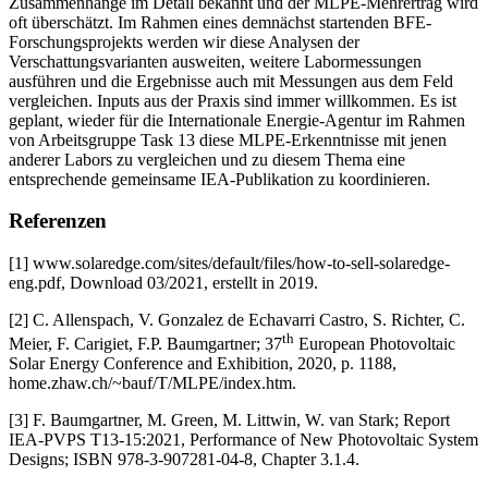
Zusammenhänge im Detail bekannt und der MLPE-Mehrertrag wird
oft überschätzt. Im Rahmen eines demnächst startenden BFE-
Forschungsprojekts werden wir diese Analysen der
Verschattungsvarianten ausweiten, weitere Labormessungen
ausführen und die Ergebnisse auch mit Messungen aus dem Feld
vergleichen. Inputs aus der Praxis sind immer willkommen. Es ist
geplant, wieder für die Internationale Energie-Agentur im Rahmen
von Arbeitsgruppe Task 13 diese MLPE-Erkenntnisse mit jenen
anderer Labors zu vergleichen und zu diesem Thema eine
entsprechende gemeinsame IEA-Publikation zu koordinieren.
Referenzen
[1] www.solaredge.com/sites/default/files/how-to-sell-solaredge-
eng.pdf, Download 03/2021, erstellt in 2019.
[2] C. Allenspach, V. Gonzalez de Echavarri Castro, S. Richter, C.
th
Meier, F. Carigiet, F.P. Baumgartner; 37
European Photovoltaic
Solar Energy Conference and Exhibition, 2020, p. 1188,
home.zhaw.ch/~bauf/T/MLPE/index.htm.
[3] F. Baumgartner, M. Green, M. Littwin, W. van Stark; Report
IEA-PVPS T13-15:2021, Performance of New Photovoltaic System
Designs; ISBN 978-3-907281-04-8, Chapter 3.1.4.