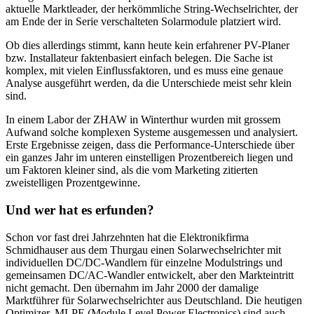
aktuelle Marktleader, der herkömmliche String-Wechselrichter, der
am Ende der in Serie verschalteten Solarmodule platziert wird.
Ob dies allerdings stimmt, kann heute kein erfahrener PV-Planer
bzw. Installateur faktenbasiert einfach belegen. Die Sache ist
komplex, mit vielen Einflussfaktoren, und es muss eine genaue
Analyse ausgeführt werden, da die Unterschiede meist sehr klein
sind.
In einem Labor der ZHAW in Winterthur wurden mit grossem
Aufwand solche komplexen Systeme ausgemessen und analysiert.
Erste Ergebnisse zeigen, dass die Performance-Unterschiede über
ein ganzes Jahr im unteren einstelligen Prozentbereich liegen und
um Faktoren kleiner sind, als die vom Marketing zitierten
zweistelligen Prozentgewinne.
Und wer hat es erfunden?
Schon vor fast drei Jahrzehnten hat die Elektronikfirma
Schmidhauser aus dem Thurgau einen Solarwechselrichter mit
individuellen DC/DC-Wandlern für einzelne Modulstrings und
gemeinsamen DC/AC-Wandler entwickelt, aber den Markteintritt
nicht gemacht. Den übernahm im Jahr 2000 der damalige
Marktführer für Solarwechselrichter aus Deutschland. Die heutigen
Optimizer, MLPE (Module Level Power Electronics) sind auch