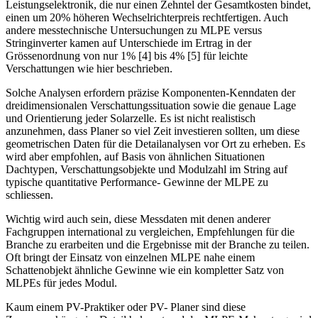
Leistungselektronik, die nur einen Zehntel der Gesamtkosten bindet,
einen um 20% höheren Wechselrichterpreis rechtfertigen. Auch
andere messtechnische Untersuchungen zu MLPE versus
Stringinverter kamen auf Unterschiede im Ertrag in der
Grössenordnung von nur 1% [4] bis 4% [5] für leichte
Verschattungen wie hier beschrieben.
Solche Analysen erfordern präzise Komponenten-Kenndaten der
dreidimensionalen Verschattungssituation sowie die genaue Lage
und Orientierung jeder Solarzelle. Es ist nicht realistisch
anzunehmen, dass Planer so viel Zeit investieren sollten, um diese
geometrischen Daten für die Detailanalysen vor Ort zu erheben. Es
wird aber empfohlen, auf Basis von ähnlichen Situationen
Dachtypen, Verschattungsobjekte und Modulzahl im String auf
typische quantitative Performance- Gewinne der MLPE zu
schliessen.
Wichtig wird auch sein, diese Messdaten mit denen anderer
Fachgruppen international zu vergleichen, Empfehlungen für die
Branche zu erarbeiten und die Ergebnisse mit der Branche zu teilen.
Oft bringt der Einsatz von einzelnen MLPE nahe einem
Schattenobjekt ähnliche Gewinne wie ein kompletter Satz von
MLPEs für jedes Modul.
Kaum einem PV-Praktiker oder PV- Planer sind diese