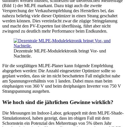
summiert werden müssen, schmelzen die theoretischen Mehrerträge
(Bild 1) der MLPE markant. Dazu trägt auch die zweite
Versprechung der Verkaufsempfehlung des Herstellers bei, das
nahezu beliebig viele dieser Optimizer in einen Strang geschaltet
werden können. Dies vereinfacht zwar die zügige Stringplanung
und macht den PV-Experten fast überflüssig, führt aber nicht
zwingend zu deutlich mehr Performance beim Endkunden.
Dezentrale MLPE-Modulelektronik bringt Vor- und
Nachteile.
Für die sorgfältigen MLPE-Planer kann folgende Empfehlung
abgegeben werden: Die Anzahl eingesetzter Optimizer sollte so
geplant werden, dass sie im nicht beschatteten Fall möglichst nahe
am Spannungsverhältnis von 1 landen. Dabei muss man beim
einphasigen von 360 V und beim dreiphasigen Inverter von 750 V
Strangspannung ausgehen.
Wie hoch sind die jährlichen Gewinne wirklich?
Die Messungen im Indoor-Labor, gekoppelt mit dem MLPE-Shade-
Simulationstool, haben gezeigt, dass im obigen Fall mit dem
Schornstein ein Potenzial des Mehrertrags von 5% übers Jahr