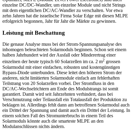
einzelne DC/DC-Wandler, um einzelne Module und nicht Strings
mit dem eigentlichen DC/AC-Wandler zu verschalten. Vor etwa
zehn Jahren hat die israelische Firma Solar Edge mit diesen MLPE
erfolgreich begonnen, Jahr für Jahr die Märkte zu gewinnen.
Leistung mit Beschattung
Die genaue Analyse muss bei der Strom-Spannungsanalyse des
inhomogen beleuchteten Solarmoduls beginnen. Schon seit einem
halben Jahrhundert wird der Ausfall oder Minderertrag einer
2
einzelnen der heute typisch 60 Solarzellen im ca. 2 m
grossen
Solarmodul mit einer einfachen, robusten und kostengünstigen
Bypass-Diode unterbunden. Diese leitet den höheren Strom der
anderen, nicht limitierten Solarmodule einfach am fehlerhaften
Teilstrang von 20 Solarzellen vorbei. Der Stromfluss in den
DC/AC-Wechselrichtern am Ende des Modulstrangs ist somit
garantiert. Damit wird seit Jahrzehnten verhindert, dass bei
Verschmutzung oder Teilausfall ein Totalausfall der Produktion zu
beklagen ist. Allerdings fehlt dann am betroffenen Solarmodul auch
ein Drittel der Spannung und damit auch ein Drittel der Leistung. In
einem solchen Fall des Stromunterbruchs in einem Teil des
Solarmoduls könnte auch die smarteste MLPE an den
Modulanschlüssen nichts ändern.