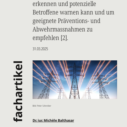
erkennen und potenzielle
Betroffene warnen kann und um
geeignete Präventions- und
Abwehrmassnahmen zu
empfehlen [2].
31.03.2025
fachartikel
Bild: Peter Schreiber
Dr. iur. Michèle Balthasar