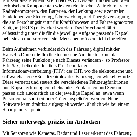
Ein zentrales Element ist ein flaches Driveboard mit den zentralen
technischen Komponenten wie dem elektrischen Antrieb mit vier
Radnabenmotoren, den Batterien, der Lenkung sowie zentralen
Funktionen zur Steuerung, Überwachung und Energieversorgung,
die am Forschungsinstitut für Kraftfahrwesen und Fahrzeugmotoren
Stuttgart (FKFS) entwickelt wurden. Das Driveboard fährt
selbstständig unter die für die jeweilige Aufgabe passende Kapsel,
hebt sie an und verriegelt sie. Menschen müssen nicht eingreifen.
Beim Aufnehmen verbindet sich das Fahrzeug digital mit der
Kapsel. «Durch die flexible technische Architektur kann das
Fahrzeug seine Funktion je nach Einsatz verändern», so Professor
Eric Sax, Leiter des Instituts für Technik der
Informationsverarbeitung (ITIV) des KIT, wo die elektronische und
softwarebasierte «Schaltzentrale» des Fahrzeugs entwickelt wurde.
Diese vernetzt und steuert die verschiedenen Fahrzeugfunktionen
und Kapseltechnologien miteinander. Funktionen und Sensoren
passen sich automatisch an die jeweilige Kapsel an, etwa wenn
Personen transportiert oder Güter ausgeliefert werden. Neue
Software kann drahtlos aufgespielt werden, ähnlich wie bei einem
Smartphone-Update.
Sicher unterwegs, präzise im Andocken
Mit Sensoren wie Kameras, Radar und Laser erkennt das Fahrzeug