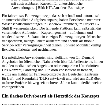
mit austauschbaren Kapseln für unterschiedliche
Anwendungen.
| Bild: KIT/Amadeus Bramsiepe
Ein fahrerloses Fahrzeugkonzept, das sich schnell und automatisch
an unterschiedliche Aufgaben anpasst, haben Forschende mehrerer
Wissenschaftseinrichtungen in Baden-Württemberg im Projekt U-
Shift II weiterentwickelt. Die fahrende Plattform kann selbstständig
verschiedene Aufbauten – Kapseln genannt – aufnehmen und
wieder absetzen. So kann ein einziges Fahrzeug morgens Menschen
transportieren, mittags Pakete ausliefern und abends als mobile
Service- oder Versorgungseinheit dienen. So wird Mobilität künftig
flexibler, effizienter und nachhaltiger.
Die möglichen Anwendungen sind vielfältig: von On-Demand-
Angeboten im öffentlichen Nahverkehr über Lieferdienste bis hin zu
mobilen medizinischen Angeboten oder temporären Unterkünften.
Das Konzept, Fahrzeug und Funktion konsequent zu trennen,
wurde am Institut für Fahrzeugkonzepte des Deutschen Zentrums
für Luft- und Raumfahrt (DLR) entwickelt und wird am DLR über
mehrere Projekte hinweg seit mehreren Jahren kontinuierlich weiter
vorangetrieben.
Ein flaches Driveboard als Herzstück des Konzepts