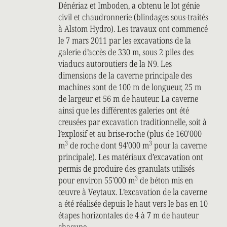
Dénériaz et Imboden, a obtenu le lot génie
civil et chaudronnerie (blindages sous-traités
à Alstom Hydro). Les travaux ont commencé
le 7 mars 2011 par les excavations de la
galerie d’accès de 330 m, sous 2 piles des
viaducs autoroutiers de la N9. Les
dimensions de la caverne principale des
machines sont de 100 m de longueur, 25 m
de largeur et 56 m de hauteur. La caverne
ainsi que les différentes galeries ont été
creusées par excavation traditionnelle, soit à
l’explosif et au brise-roche (plus de 160'000
3
3
m
de roche dont 94'000 m
pour la caverne
principale). Les matériaux d’excavation ont
permis de produire des granulats utilisés
3
pour environ 55'000 m
de béton mis en
œuvre à Veytaux. L’excavation de la caverne
a été réalisée depuis le haut vers le bas en 10
étapes horizontales de 4 à 7 m de hauteur
chacune.