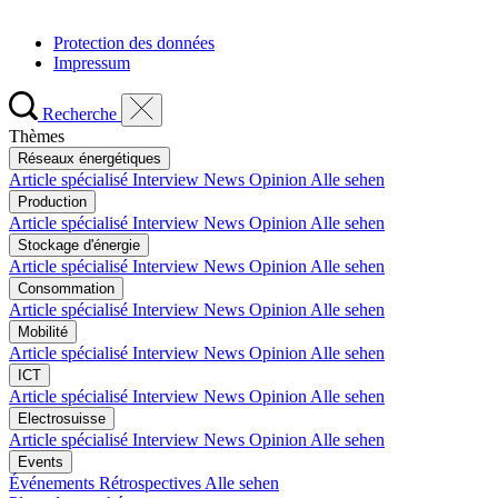
Protection des données
Impressum
Recherche
Thèmes
Réseaux énergétiques
Article spécialisé
Interview
News
Opinion
Alle sehen
Production
Article spécialisé
Interview
News
Opinion
Alle sehen
Stockage d'énergie
Article spécialisé
Interview
News
Opinion
Alle sehen
Consommation
Article spécialisé
Interview
News
Opinion
Alle sehen
Mobilité
Article spécialisé
Interview
News
Opinion
Alle sehen
ICT
Article spécialisé
Interview
News
Opinion
Alle sehen
Electrosuisse
Article spécialisé
Interview
News
Opinion
Alle sehen
Events
Événements
Rétrospectives
Alle sehen