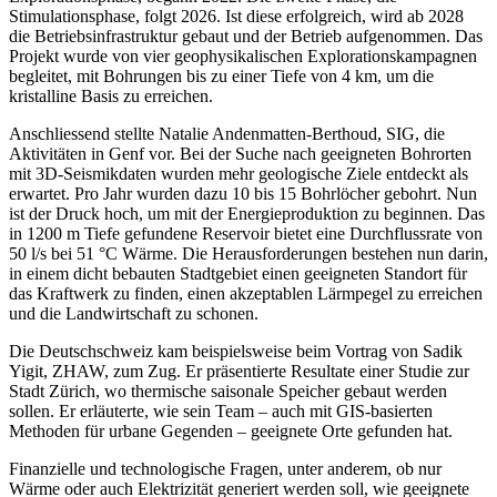
Stimulationsphase, folgt 2026. Ist diese erfolgreich, wird ab 2028
die Betriebsinfrastruktur gebaut und der Betrieb aufgenommen. Das
Projekt wurde von vier geophysikalischen Explorationskampagnen
begleitet, mit Bohrungen bis zu einer Tiefe von 4 km, um die
kristalline Basis zu erreichen.
Anschliessend stellte Natalie Andenmatten-Berthoud, SIG, die
Aktivitäten in Genf vor. Bei der Suche nach geeigneten Bohrorten
mit 3D-Seismikdaten wurden mehr geologische Ziele entdeckt als
erwartet. Pro Jahr wurden dazu 10 bis 15 Bohrlöcher gebohrt. Nun
ist der Druck hoch, um mit der Energieproduktion zu beginnen. Das
in 1200 m Tiefe gefundene Reservoir bietet eine Durchflussrate von
50 l/s bei 51 °C Wärme. Die Herausforderungen bestehen nun darin,
in einem dicht bebauten Stadtgebiet einen geeigneten Standort für
das Kraftwerk zu finden, einen akzeptablen Lärmpegel zu erreichen
und die Landwirtschaft zu schonen.
Die Deutschschweiz kam beispielsweise beim Vortrag von Sadik
Yigit, ZHAW, zum Zug. Er präsentierte Resultate einer Studie zur
Stadt Zürich, wo thermische saisonale Speicher gebaut werden
sollen. Er erläuterte, wie sein Team – auch mit GIS-basierten
Methoden für urbane Gegenden – geeignete Orte gefunden hat.
Finanzielle und technologische Fragen, unter anderem, ob nur
Wärme oder auch Elektrizität generiert werden soll, wie geeignete