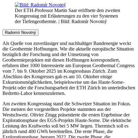
Der ETH-Professor Martin Saar eröffnete den zweiten
Kongresstag mit Erläuterungen zu den vier Systemen
der Tiefengeothermie.
| Bild: Radomír Novotný
Radomír Novotný
Als Quelle von zuverlässiger und nachhaltiger Bandenergie weckt
die Geothermie Hoffnungen. Wie die aktuelle europäische Situation
bezüglich der Forschung und der Umsetzung von
Geothermieprojekten mit diesen Hoffnungen korrespondiert,
erfuhren über 1000 Interessierte am European Geothermal Congress
vom 7. bis 9. Oktober 2025 im Kongresshaus Zürich. Zum
Abschluss des Kongresses gab es am 10. Oktober einige
Exkursionsmöglichkeiten, beispielsweise um das Haute-Sorne-
Projekt oder die Forschungsarbeit der ETH Zürich im unterirdischen
Bedretto-Labor kennenzulernen.
Am zweiten Kongresstag stand die Schweizer Situation im Fokus.
Die meisten der vorgestellten Projekte stammten aus der
Westschweiz. Olivier Zingg präsentierte die ersten Ergebnisse der
Explorationsphase des EGS-Projekts Haute-Sorne. Die elektrische
Leistung des Kraftwerks soll bei 5 MW liegen. Thermisch soll es
jährlich rund 400 GWh bereitstellen. Die erste Phase, die
Explorationsphase, begann 2022. Die zweite Phase, die