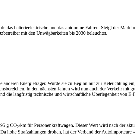
ab: das batterieelektrische und das autonome Fahren. Steigt der Markt
etzbetreiber mit den Unwägbarkeiten bis 2030 beleuchtet.
alle anderen Energieträger. Wurde sie zu Beginn nur zur Beleuchtung ein
bensbereichen. In den nächsten Jahren wird nun auch der Verkehr mit gro
nd die langfristig technische und wirtschaftliche Überlegenheit von 
n 95 g CO
/km für Personenkraftwagen. Dieser Wert wird nach der akt
2
 g. Da hohe Strafzahlungen drohen, hat der Verband der Autoimporteure