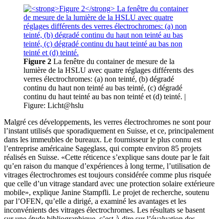
Figure 2
La fenêtre du container de mesure de la
lumière de la HSLU avec quatre réglages différents des
verres électrochromes: (a) non teinté, (b) dégradé
continu du haut non teinté au bas teinté, (c) dégradé
continu du haut teinté au bas non teinté et (d) teinté.
|
Figure: Licht@hslu
Malgré ces développements, les verres électrochromes ne sont pour
l’instant utilisés que sporadiquement en Suisse, et ce, principalement
dans les immeubles de bureaux. Le fournisseur le plus connu est
l’entreprise américaine Sageglass, qui compte environ 85 projets
réalisés en Suisse. «Cette réticence s’explique sans doute par le fait
qu’en raison du manque d’expériences à long terme, l’utilisation de
vitrages électrochromes est toujours considérée comme plus risquée
que celle d’un vitrage standard avec une protection solaire extérieure
mobile», explique Janine Stampfli. Le projet de recherche, soutenu
par l’OFEN, qu’elle a dirigé, a examiné les avantages et les
inconvénients des vitrages électrochromes. Les résultats se basent
sur une étude bibliographique, c’est-à-dire sur l’évaluation des