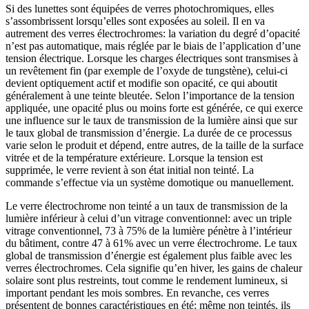
Si des lunettes sont équipées de verres photochromiques, elles
s’assombrissent lorsqu’elles sont exposées au soleil. Il en va
autrement des verres électrochromes: la variation du degré d’opacité
n’est pas automatique, mais réglée par le biais de l’application d’une
tension électrique. Lorsque les charges électriques sont transmises à
un revêtement fin (par exemple de l’oxyde de tungstène), celui-ci
devient optiquement actif et modifie son opacité, ce qui aboutit
généralement à une teinte bleutée. Selon l’importance de la tension
appliquée, une opacité plus ou moins forte est générée, ce qui exerce
une influence sur le taux de transmission de la lumière ainsi que sur
le taux global de transmission d’énergie. La durée de ce processus
varie selon le produit et dépend, entre autres, de la taille de la surface
vitrée et de la température extérieure. Lorsque la tension est
supprimée, le verre revient à son état initial non teinté. La
commande s’effectue via un système domotique ou manuellement.
Le verre électrochrome non teinté a un taux de transmission de la
lumière inférieur à celui d’un vitrage conventionnel: avec un triple
vitrage conventionnel, 73 à 75% de la lumière pénètre à l’intérieur
du bâtiment, contre 47 à 61% avec un verre électrochrome. Le taux
global de transmission d’énergie est également plus faible avec les
verres électrochromes. Cela signifie qu’en hiver, les gains de chaleur
solaire sont plus restreints, tout comme le rendement lumineux, si
important pendant les mois sombres. En revanche, ces verres
présentent de bonnes caractéristiques en été: même non teintés, ils