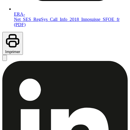
ERA-
Net_SES_RegSys_Call_Info_2018_Innosuisse_SFOE_fr
(PDF)
Imprimer