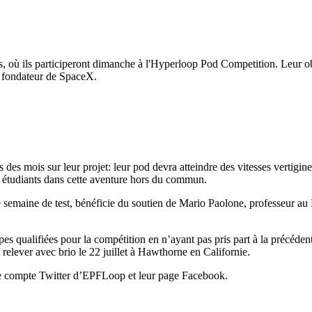
, où ils participeront dimanche à l'Hyperloop Pod Competition. Leur obj
le fondateur de SpaceX.
s des mois sur leur projet: leur pod devra atteindre des vitesses vertigi
es étudiants dans cette aventure hors du commun.
 semaine de test, bénéficie du soutien de Mario Paolone, professeur au 
s qualifiées pour la compétition en n’ayant pas pris part à la précédent
t relever avec brio le 22 juillet à Hawthorne en Californie.
le compte Twitter d’EPFLoop et leur page Facebook.