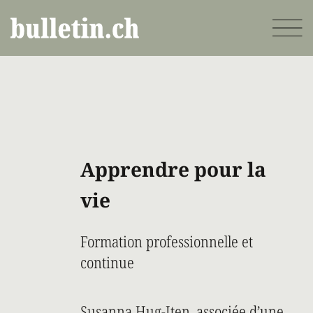
Aller
au
contenu
principal
Apprendre pour la
vie
Formation professionnelle et
continue
Susanna Hug-Iten, associée d’une